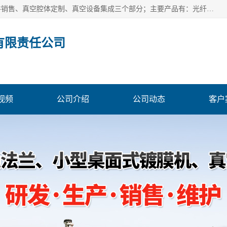
北京浅蓝纳米科技发展有限责任公司主体经营分为：真空配件销售、真空腔体定制、真空设备集成三个部分；主要产品有：光纤真空馈通法兰、光纤真空法兰、光纤法兰、低损耗光纤真空法兰；源瓶、ALD源瓶、MO源瓶、CVD源瓶、50ml源瓶现货、隔膜阀、波纹管密封阀；真空航插电极法兰、电极法兰、真空法兰、信号法兰、陶封电极法兰、D型真空电极；真空腔体定制、磁控溅射、热蒸发镀膜机、PE-CVD、ALD；
有限责任公司
视频
公司介绍
公司动态
客户