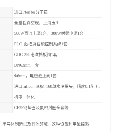
进口Pfeiffer分子泵
全量程真空规，上海玉川
500W直流电源1台，300W射频电源1台
PLC+触摸屏智能控制系统1套
GDC-25b电磁挡板阀1套
DN63mm一套
Φ6mm，电磁截止阀1套
进口Inficon SQM-160单水冷探头，精度0.1Å（选配）
机电一体化
CF35铜垫圈及氟密封圈全套等
、半导体制造以及其他领域。这种设备利用磁控溅