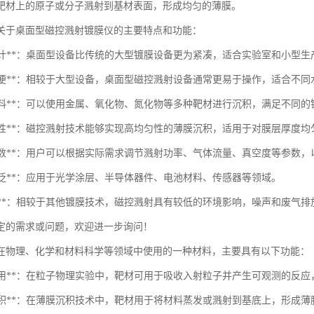
靶材上的原子或分子溅射到基材表面，形成均匀的薄膜。
关于桌面型磁控溅射镀膜仪的主要特点和功能：
紧凑设计**：桌面型设备比传统的大型镀膜设备更为紧凑，适合实验室和小型生
操作简便**：相较于大型设备，桌面型磁控溅射设备通常更易于操作，适合不
多种材料**：可以使用金属、氧化物、氮化物等多种靶材进行沉积，满足不同
高均匀性**：磁控溅射技术能够实现高均匀性的薄膜沉积，适用于对膜层厚度
可调参数**：用户可以根据实际需求调节溅射功率、气体流量、真空度等参数
用广泛**：应用于光学涂层、半导体器件、电池材料、传感器等领域。
环保性**：相较于其他镀膜技术，磁控溅射具有较低的环境影响，噪声和废气排
定的需求或问题，欢迎进一步询问！
在物理、化学和材料科学等领域中使用的一种材料，主要具有以下功能：
靶向作用**：在粒子物理实验中，靶材可用于吸收入射粒子并产生可观测的反
材料沉积**：在薄膜沉积技术中，靶材用于将材料蒸发或溅射到基底上，形成