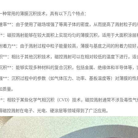
一种常用的薄膜沉积技术，具有以下几个特点：
高沉积速率**：由于使用了磁场增强了等离子体的密度，从而提高了溅射粒子
均匀性**：磁控溅射能够在较大面积上实现均匀的薄膜沉积，适用于大面积涂
良好的附着力**：由于溅射过程中粒子能量较高，薄膜与基底之间的附着力较
低温沉积**：相比于其他沉积技术，磁控溅射可以在相对较低的温度下进行，
多材料沉积**：能够实现多种材料的复合沉积，包括金属、绝缘体和半导体等
可控性强**：沉积过程中的参数（如气体压力、功率、基板温度等）对薄膜
和质量。
保性**：相较于某些化学气相沉积（CVD）技术，磁控溅射通常不涉及毒性
得磁控溅射在电子、光电、硬涂层等领域得到了广泛应用。