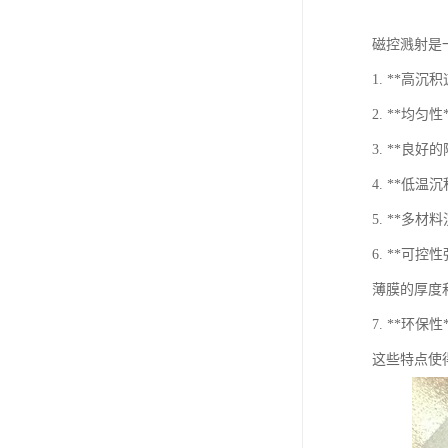
磁控溅射是
1. **
2. **
3. **
4. **
5. **
6. **
薄膜的厚度
7. **环
这些特点使