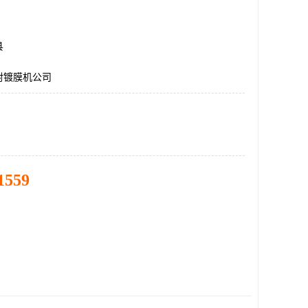
县
射镀膜机公司
1559