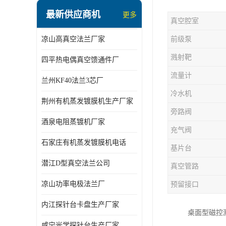
最新供应商机
更多
真空腔室
凉山高真空法兰厂家
前级泵
溅射靶
四平热电偶真空馈通件厂
流量计
兰州KF40法兰3芯厂
冷水机
荆州有机蒸发镀膜机生产厂家
旁路阀
酒泉电阻蒸镀机厂家
充气阀
石家庄有机蒸发镀膜机电话
基片台
潜江D型真空法兰公司
真空管路
凉山功率电极法兰厂
预留接口
内江探针台卡盘生产厂家
桌面型磁控
咸宁光学探针台生产厂家