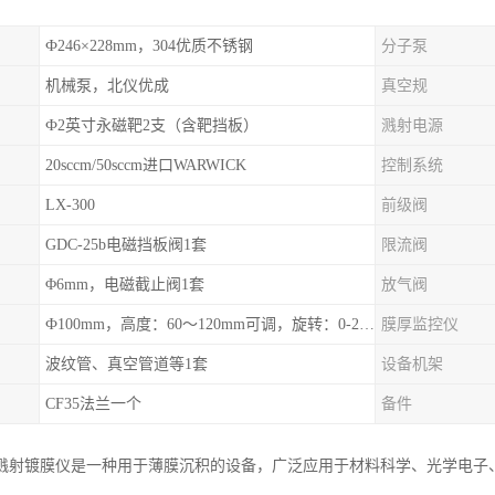
Ф246×228mm，304优质不锈钢
分子泵
机械泵，北仪优成
真空规
Ф2英寸永磁靶2支（含靶挡板）
溅射电源
20sccm/50sccm进口WARWICK
控制系统
LX-300
前级阀
GDC-25b电磁挡板阀1套
限流阀
Φ6mm，电磁截止阀1套
放气阀
Ф100mm，高度：60～120mm可调，旋转：0-20r/min可调，可加热至300℃
膜厚监控仪
波纹管、真空管道等1套
设备机架
CF35法兰一个
备件
溅射镀膜仪是一种用于薄膜沉积的设备，广泛应用于材料科学、光学电子