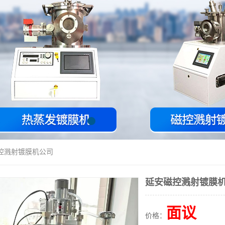
磁控溅射镀膜机公司
延安磁控溅射镀膜
面议
价格：