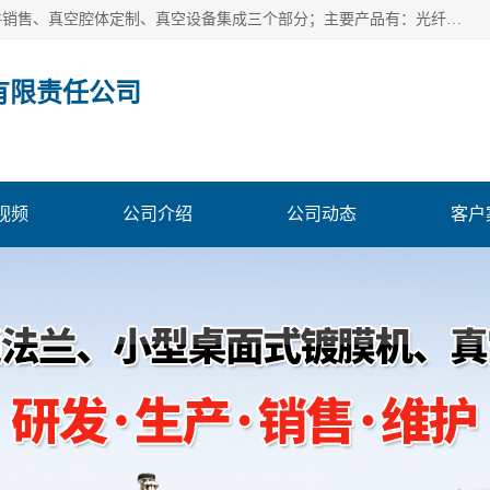
北京浅蓝纳米科技发展有限责任公司主体经营分为：真空配件销售、真空腔体定制、真空设备集成三个部分；主要产品有：光纤真空馈通法兰、光纤真空法兰、光纤法兰、低损耗光纤真空法兰；源瓶、ALD源瓶、MO源瓶、CVD源瓶、50ml源瓶现货、隔膜阀、波纹管密封阀；真空航插电极法兰、电极法兰、真空法兰、信号法兰、陶封电极法兰、D型真空电极；真空腔体定制、磁控溅射、热蒸发镀膜机、PE-CVD、ALD；
有限责任公司
视频
公司介绍
公司动态
客户