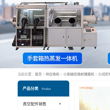
当前位置：
首页
>
供应商机
>
小型磁控溅射镀膜机
> 白城靶
产品分类
Product
真空配件销售