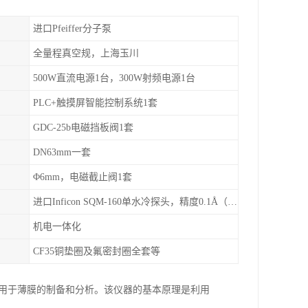
进口Pfeiffer分子泵
全量程真空规，上海玉川
500W直流电源1台，300W射频电源1台
PLC+触摸屏智能控制系统1套
GDC-25b电磁挡板阀1套
DN63mm一套
Φ6mm，电磁截止阀1套
进口Inficon SQM-160单水冷探头，精度0.1Å（选配）
机电一体化
CF35铜垫圈及氟密封圈全套等
设备，主要用于薄膜的制备和分析。该仪器的基本原理是利用