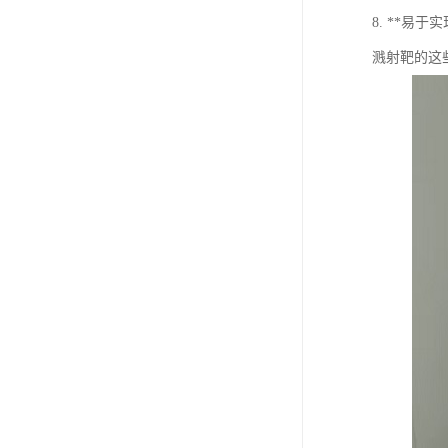
8. **
溅射靶的这