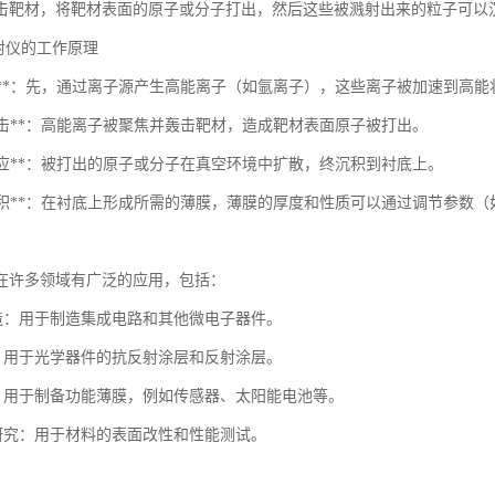
击靶材，将靶材表面的原子或分子打出，然后这些被溅射出来的粒子可以
溅射仪的工作原理
离子源**：先，通过离子源产生高能离子（如氩离子），这些离子被加速到高能
子轰击**：高能离子被聚焦并轰击靶材，造成靶材表面原子被打出。
射效应**：被打出的原子或分子在真空环境中扩散，终沉积到衬底上。
薄膜沉积**：在衬底上形成所需的薄膜，薄膜的厚度和性质可以通过调节参数
在许多领域有广泛的应用，包括：
制造：用于制造集成电路和其他微电子器件。
层：用于光学器件的抗反射涂层和反射涂层。
料：用于制备功能薄膜，例如传感器、太阳能电池等。
学研究：用于材料的表面改性和性能测试。