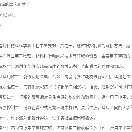
制薄膜的厚度和成分。
薄膜沉积。
料。
是现代材料科学和工程中重要的工具之一，通过的控制和的沉积方法，为
种广泛应用于物理、材料科学和纳米技术等领域的设备，主要用于薄膜的
精度沉积**：溅射靶能够实现高精度的薄膜沉积，控制膜层的厚度和组成。
多种材料适用性**：能够使用金属、合金、陶瓷等多种靶材进行沉积，适用范围
较低的沉积温度**：与其他沉积技术（如化学气相沉积）相比，溅射沉积可以
良好的膜质量**：沉积的薄膜通常具备良好的均匀性和致密性，适合用于电子
灵活的气氛控制**：可以在真空或气氛环境中操作，灵活性强，适应不同的实验
运便捷**：许多溅射靶设计紧凑，便于实验室使用和搬运。
扩展应用**：不仅可以用于厚膜沉积，还可以用于微纳结构的制作，常用于半