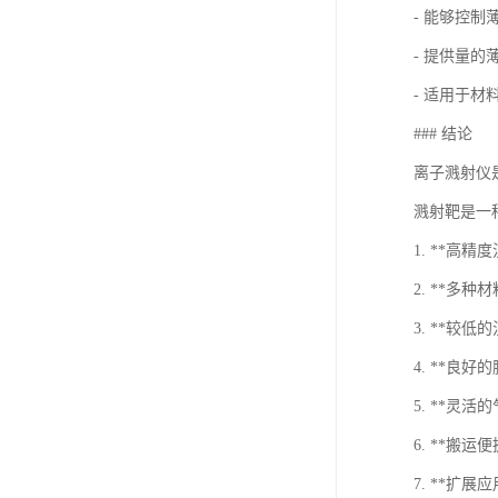
- 能够控
- 提供量的
- 适用于材
### 结论
离子溅射仪
溅射靶是一
1. **高
2. **
3. **
4. **
5. **
6. **搬
7. **