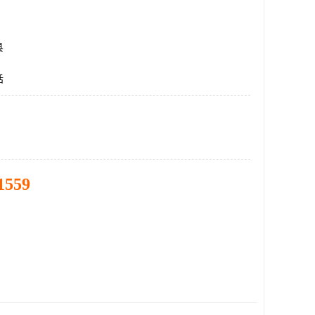
县
话
1559