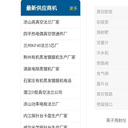
最新供应商机
更多
真空腔室
凉山高真空法兰厂家
前级泵
溅射靶
四平热电偶真空馈通件厂
流量计
兰州KF40法兰3芯厂
冷水机
荆州有机蒸发镀膜机生产厂家
旁路阀
酒泉电阻蒸镀机厂家
充气阀
石家庄有机蒸发镀膜机电话
基片台
潜江D型真空法兰公司
真空管路
凉山功率电极法兰厂
预留接口
内江探针台卡盘生产厂家
离子溅射仪（
咸宁光学探针台生产厂家