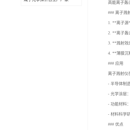
高能离子轰
### 离子
1. **
2. **离
3. **溅
4. **
### 应用
离子溅射仪
- 半导体
- 光学涂
- 功能材
- 材料科
### 优点