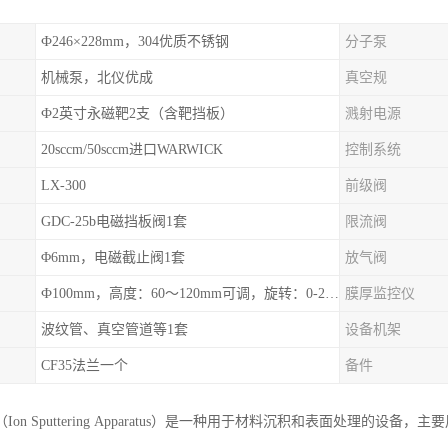
Ф246×228mm，304优质不锈钢
分子泵
机械泵，北仪优成
真空规
Ф2英寸永磁靶2支（含靶挡板）
溅射电源
20sccm/50sccm进口WARWICK
控制系统
LX-300
前级阀
GDC-25b电磁挡板阀1套
限流阀
Φ6mm，电磁截止阀1套
放气阀
Ф100mm，高度：60～120mm可调，旋转：0-20r/min可调，可加热至300℃
膜厚监控仪
波纹管、真空管道等1套
设备机架
CF35法兰一个
备件
Ion Sputtering Apparatus）是一种用于材料沉积和表面处理的