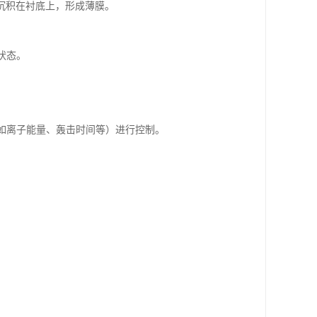
沉积在衬底上，形成薄膜。
状态。
（如离子能量、轰击时间等）进行控制。