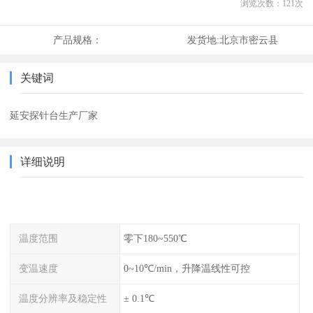
浏览次数：
121
次
产品规格：
发货地:
北京市密云县
关键词
延安探针台生产厂家
详细说明
温度范围
零下180~550℃
变温速度
0~10℃/min，升降温线性可控
温度分辨率及稳定性
± 0.1℃