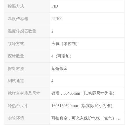
控温方式
PID
温度传感器
PT100
温度传感器数量
2
致冷方式
液氮（泵控制）
探针数量
4（可增加）
探针材质
紫铜镀金
测试通道
4
载样台材质及尺寸
银质，35*35mm（以实际尺寸为准）
冷热台尺寸
160*150*29mm（以实际尺寸为准）
实验环境
可抽真空，可充入保护气氛（氮气），配水冷接口