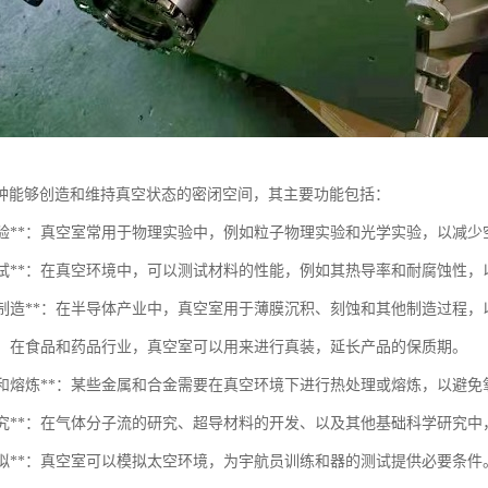
种能够创造和维持真空状态的密闭空间，其主要功能包括：
物理实验**：真空室常用于物理实验中，例如粒子物理实验和光学实验，以减
材料测试**：在真空环境中，可以测试材料的性能，例如其热导率和耐腐蚀性
半导体制造**：在半导体产业中，真空室用于薄膜沉积、刻蚀和其他制造过程
装**：在食品和药品行业，真空室可以用来进行真装，延长产品的保质期。
热处理和熔炼**：某些金属和合金需要在真空环境下进行热处理或熔炼，以避
科学研究**：在气体分子流的研究、超导材料的开发、以及其他基础科学研究
空间模拟**：真空室可以模拟太空环境，为宇航员训练和器的测试提供必要条件