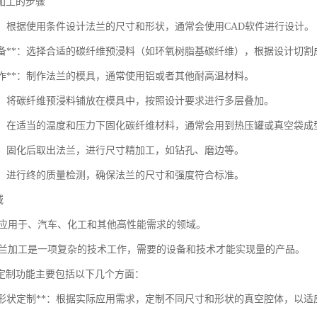
兰加工的步骤
计**：根据使用条件设计法兰的尺寸和形状，通常会使用CAD软件进行设计。
材料准备**：选择合适的碳纤维预浸料（如环氧树脂基碳纤维），根据设计切
具制作**：制作法兰的模具，通常使用铝或者其他耐高温材料。
层**：将碳纤维预浸料铺放在模具中，按照设计要求进行多层叠加。
固化**：在适当的温度和压力下固化碳纤维材料，通常会用到热压罐或真空袋成
工**：固化后取出法兰，进行尺寸精加工，如钻孔、磨边等。
测**：进行终的质量检测，确保法兰的尺寸和强度符合标准。
域
泛应用于、汽车、化工和其他高性能需求的领域。
法兰加工是一项复杂的技术工作，需要的设备和技术才能实现量的产品。
定制功能主要包括以下几个方面：
尺寸和形状定制**：根据实际应用需求，定制不同尺寸和形状的真空腔体，以