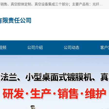
北京浅蓝纳米科技发展有限责任公司主体经营分为：真空配件销售、真空腔体定制、真空设备集成三个部分；主要产品有：光纤真空馈通法兰、光纤真空法兰、光纤法兰、低损耗光纤真空法兰；源瓶、ALD源瓶、MO源瓶、CVD源瓶、50ml源瓶现货、隔膜阀、波纹管密封阀；真空航插电极法兰、电极法兰、真空法兰、信号法兰、陶封电极法兰、D型真空电极；真空腔体定制、磁控溅射、热蒸发镀膜机、PE-CVD、ALD；
有限责任公司
视频
公司介绍
公司动态
客户