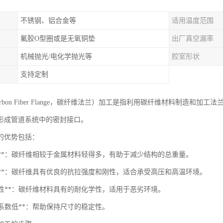
不锈钢、铝合金等
适用温度范围
氟胶O型圈或是无氧铜垫
出厂真空漏率
机械抛光/电化学抛光等
腔室形状
支持定制
arbon Fiber Flange，碳纤维法兰）加工是指利用碳纤维材料制造
形成管道系统中的密封接口。
的优势包括：
量轻**：碳纤维相较于金属材料轻得多，有助于减少结构的总重量。
度高**：碳纤维具有优良的抗拉强度和刚性，适合承受高压和高温环境。
腐蚀性**：碳纤维材料具有的耐化学性，适用于恶劣环境。
膨胀系数低**：帮助保持尺寸的稳定性。