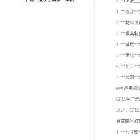
### CF法
1. **设
2. **
3. **模
4. **铺
5. **
6. **加
7. **检
### 应用领
CF法兰广
总之，CF
真空腔体的
1. **