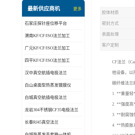
最新供应商机
更多
腔体材质
石家庄探针座位移平台
密封方式
表面处理
渭南KF/CF/ISO法兰加工
客户定制
广元KF/CF/ISO法兰加工
四平KF/CF/ISO法兰加工
CF法兰（C
他设备，以
汉中真空航插电极法兰
碳纤维法兰
白山桌面型热蒸发镀膜仪
1. **重
白城真空航插电极法兰
2. **强
龙岩304不锈钢CF35电极法兰
3. **耐
长春RJ45真空法兰
4. **热
白城热蒸发手套箱一体机