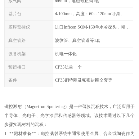
放气阀
Φ6mm，电磁截止阀1套
基片台
Ф100mm，高度：60～120mm可调，旋转：0-20r/min可调，可加热至300℃
膜厚监控仪
进口Inficon SQM-160单水冷探头，精度0.1Å（选配）
真空管路
波纹管、真空管道等1套
设备机架
机电一体化
预留接口
CF35法兰一个
备件
CF35铜垫圈及氟密封圈全套等
磁控溅射（Magnetron Sputtering）是一种薄膜沉积技术，广泛应用于
半导体、光电子、光学涂层和传感器等领域。该技术通过以下几个
步骤实现材料的沉积：
1. **靶材准备**：磁控溅射系统中通常使用金属、合金或陶瓷作为