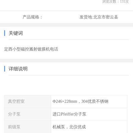
浏览次数：
131
次
产品规格：
发货地:
北京市密云县
关键词
定西小型磁控溅射镀膜机电话
详细说明
真空腔室
Ф246×228mm，304优质不锈钢
分子泵
进口Pfeiffer分子泵
前级泵
机械泵，北仪优成