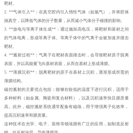
靶材。
2. **气体引入**：在真空腔内引入惰性气体（如氩气），并将腔体
抽真空，以降低气体的分子数量，从而减小气体分子碰撞的影响。
3. **放电与等离子体生成**：通过施加高电压，将靶材和基材之间
的气体电离，形成等离子体。等离子体中的气离子会被加速并撞击
靶材。
4. **溅射过程**：气离子在靶材表面撞击时，会导致靶材原子脱离
表面，并以高能量飞向基材表面，从而在基材上形成薄膜。
5. **薄膜沉积**：脱离靶材的原子在基材上沉积，逐渐形成所需的
薄膜结构。
磁控溅射的主要优点包括：能够在较低的温度下进行沉积，适用于
多种材料（如金属、陶瓷和复合材料），以及沉积速率快且膜质量
高。此外，磁控溅射系统通常配备有磁场，用于增强离子化效率，
提高沉积速率和膜质量。
这种技术在光学、电子、装饰等领域拥有广泛的应用，如制造反射
镜、抗反射涂层、导电薄膜等。