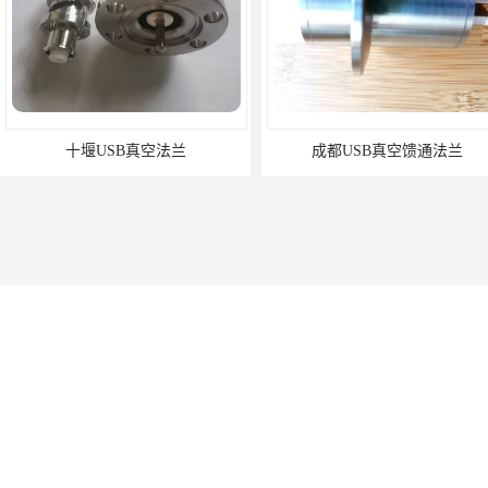
十堰USB真空法兰
成都USB真空馈通法兰
黄冈PVD镀膜机
庆阳样品台