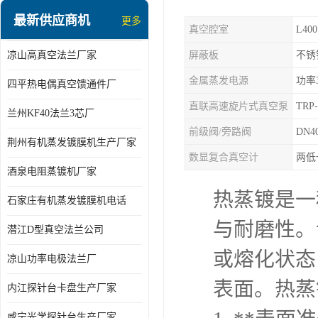
最新供应商机
更多
真空腔室
L40
凉山高真空法兰厂家
屏蔽板
不锈
金属蒸发电源
功率
四平热电偶真空馈通件厂
直联高速旋片式真空泵
TRP
兰州KF40法兰3芯厂
前级阀/旁路阀
DN4
荆州有机蒸发镀膜机生产厂家
数显复合真空计
两低
酒泉电阻蒸镀机厂家
热蒸镀是一
石家庄有机蒸发镀膜机电话
与耐磨性。
潜江D型真空法兰公司
或熔化状态
凉山功率电极法兰厂
表面。热蒸
内江探针台卡盘生产厂家
咸宁光学探针台生产厂家