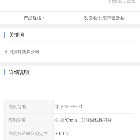
浏览次数：
151
次
产品规格：
发货地:
北京市密云县
关键词
泸州探针夹具公司
详细说明
温度范围
零下180~550℃
变温速度
0~10℃/min，升降温线性可控
温度分辨率及稳定性
± 0.1℃