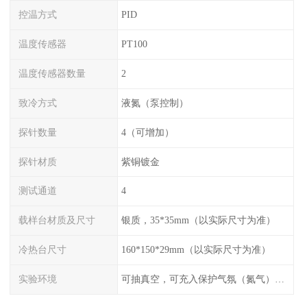
控温方式
PID
温度传感器
PT100
温度传感器数量
2
致冷方式
液氮（泵控制）
探针数量
4（可增加）
探针材质
紫铜镀金
测试通道
4
载样台材质及尺寸
银质，35*35mm（以实际尺寸为准）
冷热台尺寸
160*150*29mm（以实际尺寸为准）
实验环境
可抽真空，可充入保护气氛（氮气），配水冷接口