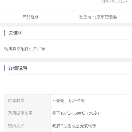
浏览次数：
119
次
产品规格：
发货地:
北京市密云县
关键词
铜川真空配件生产厂家
详细说明
腔体材质
不锈钢、铝合金等
适用温度范围
零下190℃~1500℃（水冷）
密封方式
氟胶O型圈或是无氧铜垫