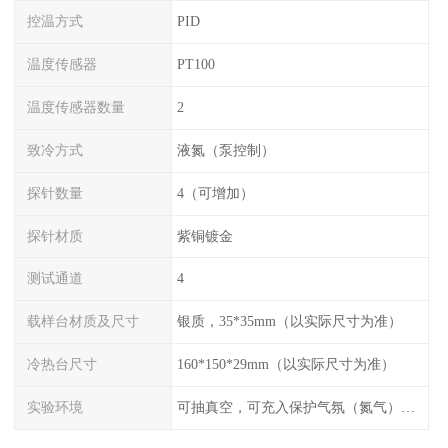
控温方式
PID
温度传感器
PT100
温度传感器数量
2
致冷方式
液氮（泵控制）
探针数量
4（可增加）
探针材质
紫铜镀金
测试通道
4
载样台材质及尺寸
银质，35*35mm（以实际尺寸为准）
冷热台尺寸
160*150*29mm（以实际尺寸为准）
实验环境
可抽真空，可充入保护气氛（氮气），配水冷接口