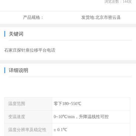
浏览次数：
144
次
产品规格：
发货地:
北京市密云县
关键词
石家庄探针座位移平台电话
详细说明
温度范围
零下180~550℃
变温速度
0~10℃/min，升降温线性可控
温度分辨率及稳定性
± 0.1℃