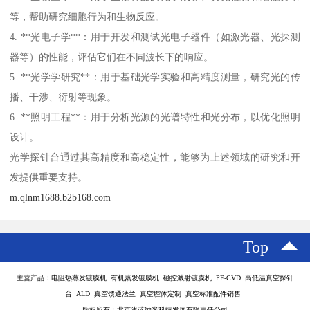
等，帮助研究细胞行为和生物反应。
4. **光电子学**：用于开发和测试光电子器件（如激光器、光探测
器等）的性能，评估它们在不同波长下的响应。
5. **光学学研究**：用于基础光学实验和高精度测量，研究光的传
播、干涉、衍射等现象。
6. **照明工程**：用于分析光源的光谱特性和光分布，以优化照明
设计。
光学探针台通过其高精度和高稳定性，能够为上述领域的研究和开
发提供重要支持。
m.qlnm1688.b2b168.com
Top
主营产品：电阻热蒸发镀膜机 有机蒸发镀膜机 磁控溅射镀膜机 PE-CVD 高低温真空探针
台 ALD 真空馈通法兰 真空腔体定制 真空标准配件销售
版权所有：北京浅蓝纳米科技发展有限责任公司