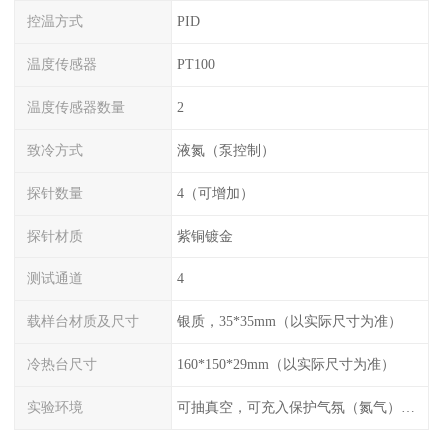
控温方式
PID
温度传感器
PT100
温度传感器数量
2
致冷方式
液氮（泵控制）
探针数量
4（可增加）
探针材质
紫铜镀金
测试通道
4
载样台材质及尺寸
银质，35*35mm（以实际尺寸为准）
冷热台尺寸
160*150*29mm（以实际尺寸为准）
实验环境
可抽真空，可充入保护气氛（氮气），配水冷接口