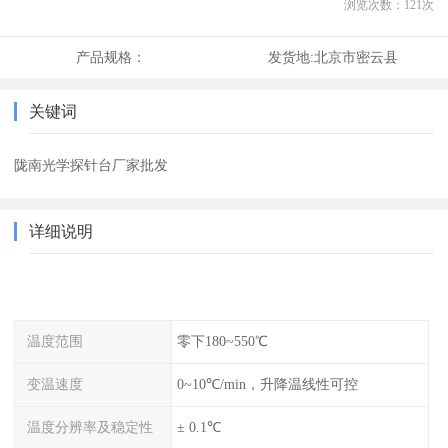
浏览次数：
121
次
产品规格：
发货地:
北京市密云县
关键词
陇南光学探针台厂家批发
详细说明
温度范围
零下180~550℃
变温速度
0~10℃/min，升降温线性可控
温度分辨率及稳定性
± 0.1℃