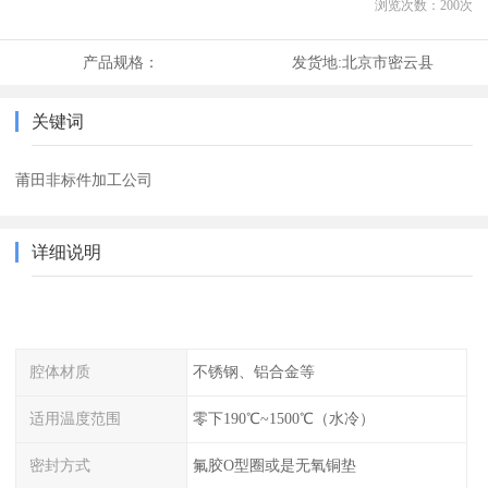
浏览次数：
200
次
产品规格：
发货地:
北京市密云县
关键词
莆田非标件加工公司
详细说明
腔体材质
不锈钢、铝合金等
适用温度范围
零下190℃~1500℃（水冷）
密封方式
氟胶O型圈或是无氧铜垫