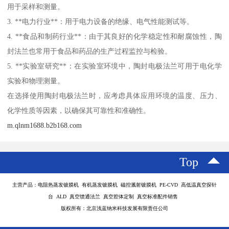
用于采样和测量。
3. **电力行业**：用于电力设备的绝缘、电气性能测试等。
4. **食品和制药行业**：由于其良好的化学稳定性和耐腐蚀性，陶
封法兰也常用于食品和药品的生产过程监控与检验。
5. **实验室研究**：在实验室环境中，陶封电极法兰可用于电化学
实验和物理测量。
在选择使用陶封电极法兰时，应考虑具体应用环境的温度、压力、
化学性质等因素，以确保其可靠性和准确性。
m.qlnm1688.b2b168.com
Top
主营产品：电阻热蒸发镀膜机 有机蒸发镀膜机 磁控溅射镀膜机 PE-CVD 高低温真空探针
台 ALD 真空馈通法兰 真空腔体定制 真空标准配件销售
版权所有：北京浅蓝纳米科技发展有限责任公司