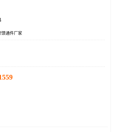
县
空馈通件厂家
1559