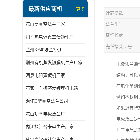
最新供应商机
更多
纤芯参数
凉山高真空法兰厂家
法兰型号
尾纤长度
四平热电偶真空馈通件厂
光纤接头型号
兰州KF40法兰3芯厂
荆州有机蒸发镀膜机生产厂家
电极法兰通
结构，可以
酒泉电阻蒸镀机厂家
在电化学测
石家庄有机蒸发镀膜机电话
例如不锈钢
潜江D型真空法兰公司
如果您有特
凉山功率电极法兰厂
电极法兰是
内江探针台卡盘生产厂家
1. **
咸宁光学探针台生产厂家