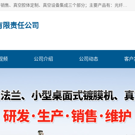
北京浅蓝纳米科技发展有限责任公司主体经营分为：真空配件销售、真空腔体定制、真空设备集成三个部分；主要产品有：光纤真空馈通法兰、光纤真空法兰、光纤法兰、低损耗光纤真空法兰；源瓶、ALD源瓶、MO源瓶、CVD源瓶、50ml源瓶现货、隔膜阀、波纹管密封阀；真空航插电极法兰、电极法兰、真空法兰、信号法兰、陶封电极法兰、D型真空电极；真空腔体定制、磁控溅射、热蒸发镀膜机、PE-CVD、ALD；
有限责任公司
视频
公司介绍
公司动态
客户