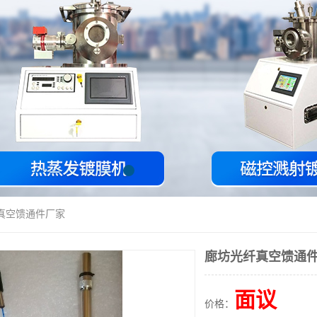
纤真空馈通件厂家
廊坊光纤真空馈通
面议
价格：