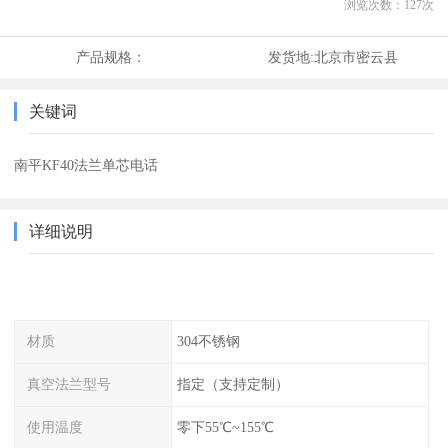
浏览次数：
127
次
产品规格：
发货地:
北京市密云县
关键词
南平KF40法兰单芯电话
详细说明
材质
304不锈钢
真空法兰型号
指定（支持定制）
使用温度
零下55℃~155℃