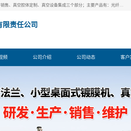
北京浅蓝纳米科技发展有限责任公司主体经营分为：真空配件销售、真空腔体定制、真空设备集成三个部分；主要产品有：光纤真空馈通法兰、光纤真空法兰、光纤法兰、低损耗光纤真空法兰；源瓶、ALD源瓶、MO源瓶、CVD源瓶、50ml源瓶现货、隔膜阀、波纹管密封阀；真空航插电极法兰、电极法兰、真空法兰、信号法兰、陶封电极法兰、D型真空电极；真空腔体定制、磁控溅射、热蒸发镀膜机、PE-CVD、ALD；
有限责任公司
视频
公司介绍
公司动态
客户