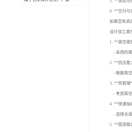
5. **
6. **交
如果您有具
设计加工真
1. **真空
- 采用的
2. **抗压能
- 根据真
3. **热管理
- 考虑真
4. **快
- 选择合
5. **观测窗