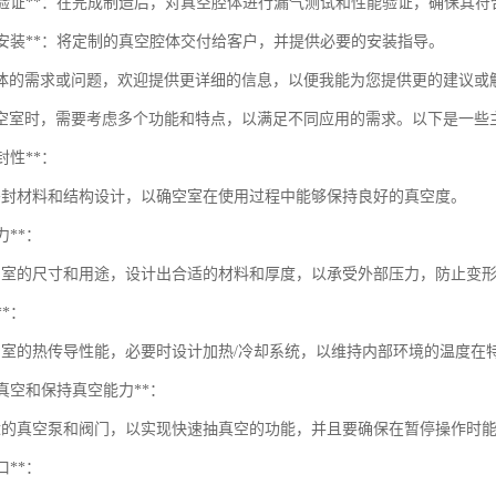
测试与验证**：在完成制造后，对真空腔体进行漏气测试和性能验证，确保其
付与安装**：将定制的真空腔体交付给客户，并提供必要的安装指导。
体的需求或问题，欢迎提供更详细的信息，以便我能为您提供更的建议或
空室时，需要考虑多个功能和特点，以满足不同应用的需求。以下是一些
密封性**：
密封材料和结构设计，以确空室在使用过程中能够保持良好的真空度。
力**：
空室的尺寸和用途，设计出合适的材料和厚度，以承受外部压力，防止变
**：
空室的热传导性能，必要时设计加热/冷却系统，以维持内部环境的温度在
速抽真空和保持真空能力**：
适的真空泵和阀门，以实现快速抽真空的功能，并且要确保在暂停操作时
口**：