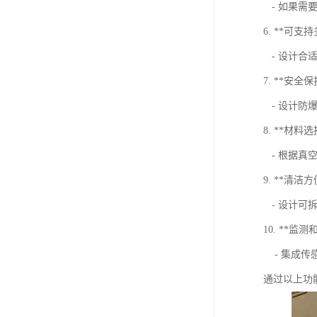
- 如果需
6. **可支
- 设计合
7. **安全
- 设计防
8. **材料选
- 根据真
9. **清洁方
- 设计可
10. **监
- 集成传
通过以上功