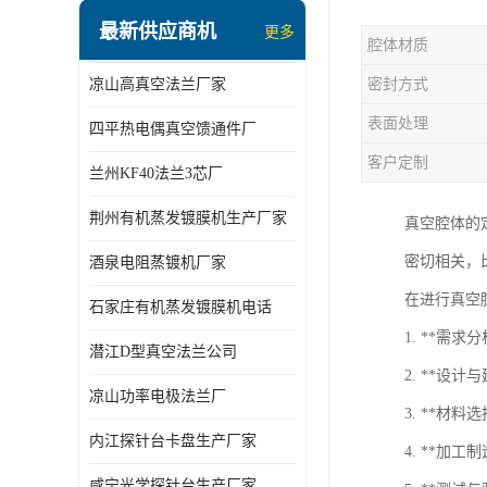
最新供应商机
更多
腔体材质
凉山高真空法兰厂家
密封方式
表面处理
四平热电偶真空馈通件厂
客户定制
兰州KF40法兰3芯厂
荆州有机蒸发镀膜机生产厂家
真空腔体的
密切相关，
酒泉电阻蒸镀机厂家
在进行真空
石家庄有机蒸发镀膜机电话
1. **
潜江D型真空法兰公司
2. **设
凉山功率电极法兰厂
3. **
内江探针台卡盘生产厂家
4. **
咸宁光学探针台生产厂家