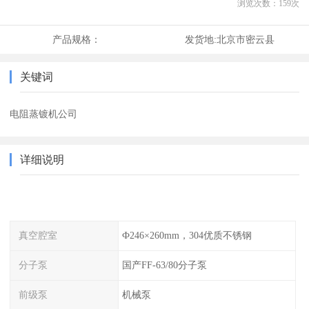
浏览次数：
159
次
产品规格：
发货地:
北京市密云县
关键词
电阻蒸镀机公司
详细说明
真空腔室
Ф246×260mm，304优质不锈钢
分子泵
国产FF-63/80分子泵
前级泵
机械泵