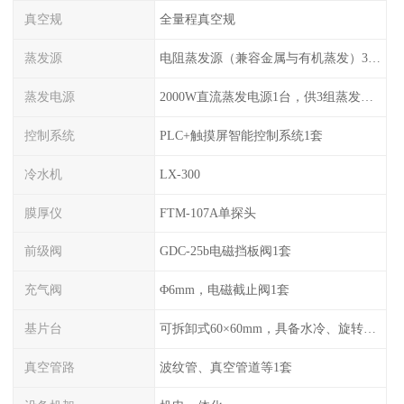
真空规
全量程真空规
蒸发源
电阻蒸发源（兼容金属与有机蒸发）3组，可切换使用
蒸发电源
2000W直流蒸发电源1台，供3组蒸发源切换使用
控制系统
PLC+触摸屏智能控制系统1套
冷水机
LX-300
膜厚仪
FTM-107A单探头
前级阀
GDC-25b电磁挡板阀1套
充气阀
Φ6mm，电磁截止阀1套
基片台
可拆卸式60×60mm，具备水冷、旋转功能
真空管路
波纹管、真空管道等1套