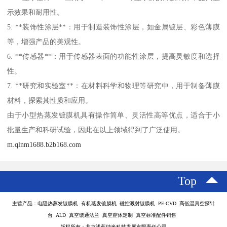
示效果和耐用性。
5. **装饰性涂层**：用于制造装饰性涂层，如金属镀层、彩色薄膜
等，增强产品的美观性。
6. **传感器**：用于传感器表面的功能性涂层，提高灵敏度和选择
性。
7. **研究和实验室**：在材料科学和物理等研究中，用于制备薄膜
材料，探索其性质和应用。
由于小型热蒸发镀膜机具有操作简单、灵活性高等优点，适合于小
批量生产和科研试验，因此在以上领域得到了广泛使用。
m.qlnm1688.b2b168.com
Top
主营产品：电阻热蒸发镀膜机 有机蒸发镀膜机 磁控溅射镀膜机 PE-CVD 高低温真空探针
台 ALD 真空馈通法兰 真空腔体定制 真空标准配件销售
版权所有：北京浅蓝纳米科技发展有限责任公司