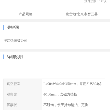
浏览次数：
142
次
产品规格：
发货地:
北京市密云县
关键词
潜江热蒸镀公司
详细说明
真空腔室
L400×W440×H450mm，采用SUS304优质不锈钢
观察窗
Φ100mm，含磁力挡板
屏蔽板
不锈钢，便于拆卸清洁、更换