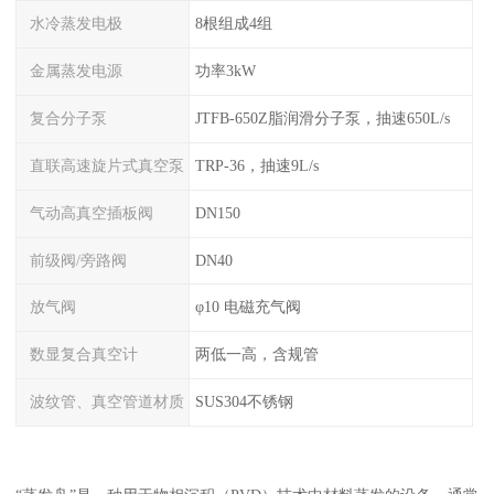
水冷蒸发电极
8根组成4组
金属蒸发电源
功率3kW
复合分子泵
JTFB-650Z脂润滑分子泵，抽速650L/s
直联高速旋片式真空泵
TRP-36，抽速9L/s
气动高真空插板阀
DN150
前级阀/旁路阀
DN40
放气阀
φ10 电磁充气阀
数显复合真空计
两低一高，含规管
波纹管、真空管道材质
SUS304不锈钢