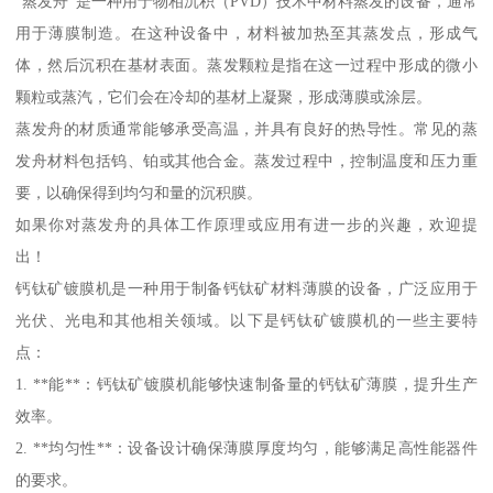
“蒸发舟”是一种用于物相沉积（PVD）技术中材料蒸发的设备，通常
用于薄膜制造。在这种设备中，材料被加热至其蒸发点，形成气
体，然后沉积在基材表面。蒸发颗粒是指在这一过程中形成的微小
颗粒或蒸汽，它们会在冷却的基材上凝聚，形成薄膜或涂层。
蒸发舟的材质通常能够承受高温，并具有良好的热导性。常见的蒸
发舟材料包括钨、铂或其他合金。蒸发过程中，控制温度和压力重
要，以确保得到均匀和量的沉积膜。
如果你对蒸发舟的具体工作原理或应用有进一步的兴趣，欢迎提
出！
钙钛矿镀膜机是一种用于制备钙钛矿材料薄膜的设备，广泛应用于
光伏、光电和其他相关领域。以下是钙钛矿镀膜机的一些主要特
点：
1. **能**：钙钛矿镀膜机能够快速制备量的钙钛矿薄膜，提升生产
效率。
2. **均匀性**：设备设计确保薄膜厚度均匀，能够满足高性能器件
的要求。