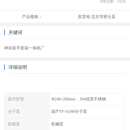
浏览次数：
232
次
产品规格：
发货地:
北京市密云县
关键词
神农架手套箱一体机厂
详细说明
真空腔室
Ф246×260mm，304优质不锈钢
分子泵
国产FF-63/80分子泵
前级泵
机械泵