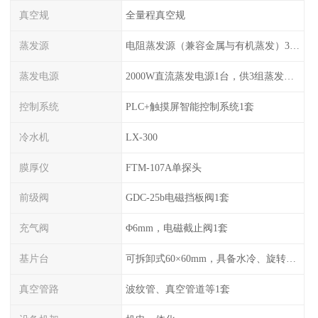
真空规
全量程真空规
蒸发源
电阻蒸发源（兼容金属与有机蒸发）3组，可切换使用
蒸发电源
2000W直流蒸发电源1台，供3组蒸发源切换使用
控制系统
PLC+触摸屏智能控制系统1套
冷水机
LX-300
膜厚仪
FTM-107A单探头
前级阀
GDC-25b电磁挡板阀1套
充气阀
Φ6mm，电磁截止阀1套
基片台
可拆卸式60×60mm，具备水冷、旋转功能
真空管路
波纹管、真空管道等1套