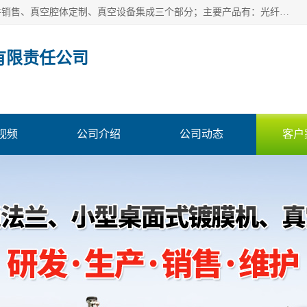
北京浅蓝纳米科技发展有限责任公司主体经营分为：真空配件销售、真空腔体定制、真空设备集成三个部分；主要产品有：光纤真空馈通法兰、光纤真空法兰、光纤法兰、低损耗光纤真空法兰；源瓶、ALD源瓶、MO源瓶、CVD源瓶、50ml源瓶现货、隔膜阀、波纹管密封阀；真空航插电极法兰、电极法兰、真空法兰、信号法兰、陶封电极法兰、D型真空电极；真空腔体定制、磁控溅射、热蒸发镀膜机、PE-CVD、ALD；
有限责任公司
视频
公司介绍
公司动态
客户