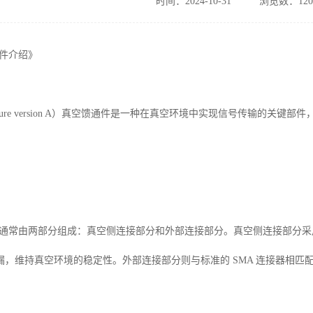
时间：2024-10-31
浏览数：120
通件介绍》
niature version A）真空馈通件是一种在真空环境中实现信号传输的
通件通常由两部分组成：真空侧连接部分和外部连接部分。真空侧连接部分
漏，维持真空环境的稳定性。外部连接部分则与标准的 SMA 连接器相匹