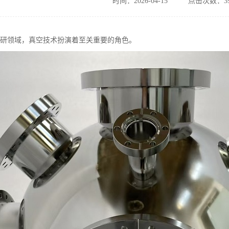
时间：2026-04-15
点击次数：39
科研领域，真空技术扮演着至关重要的角色。