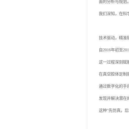
面的分析与规划
我们深知，在科
技术驱动，精准
自2016年初至
这一过程深刻赋
在真空腔体定制
通过数字化的手
发现并解决潜在
这种“先仿真，