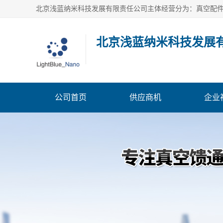
北京浅蓝纳米科技发展
公司首页
供应商机
企业