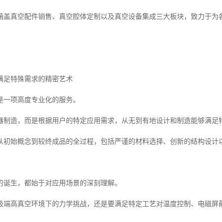
涵盖真空配件销售、真空腔体定制以及真空设备集成三大板块，致力于为
满足特殊需求的精密艺术
是一项高度专业化的服务。
器制造，而是根据用户的特定应用需求，从无到有地设计和制造能够满足
从初始概念到较终成品的全过程，包括严谨的材料选择、创新的结构设计
的诞生，都始于对应用场景的深刻理解。
极端高真空环境下的力学挑战，还是要满足特定工艺对温度控制、电磁屏