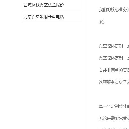
西城网线真空法兰报价
我们的核心业务
北京真空吸附卡盘电话
案。
真空腔体定制：
真空腔体定制，
它并非简单的容
这项服务贯穿了
每一个定制腔体
无论是需要承受