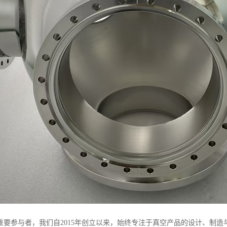
重要参与者，我们自2015年创立以来，始终专注于真空产品的设计、制造