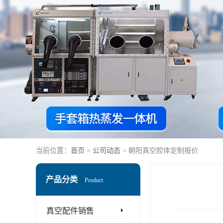
当前位置：
首页
>
公司动态
> 朝阳真空腔体定制报价
产品分类
Product
真空配件销售